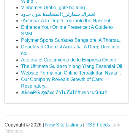
Witho...
Vinhomes Global gate hạ long
اشتراك سمارترز: المشاهدة بدون حدود
{Arcmira: A In-Depth Look into the Nascent ...
Enhance Your Online Presence : A Guide to
SMM ...
Polymer Sports Surfaces Bangalore: A Thorou...
Deadhead Chemist Australia: A Deep Dive into
co...
Acelera el Crecimiento de tu Empresa Online
The Ultimate Guide to Ylang Ylang Essential Oil
Website Permainan Online Terbaik dan Nyata...
Our Company Reveals Growth of Care:
Respiratory...
สล็อตPG สุดฮิต: ทำไมถึงได้รับความนิยม?
Copyright © 2026 |
New Site Listings
|
RSS Feeds
Link
Directory