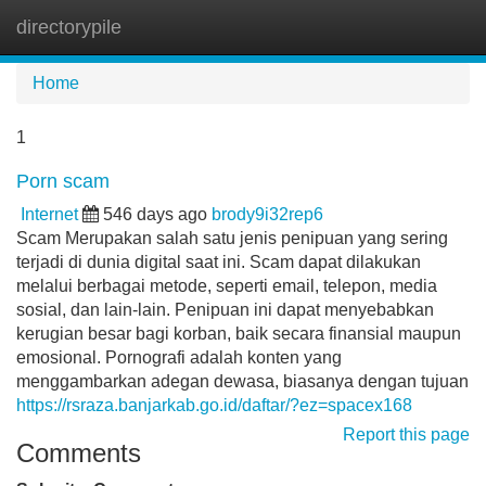
directorypile
Tog
navi
Home
1
Porn scam
Internet
546 days ago
brody9i32rep6
Scam Merupakan salah satu jenis penipuan yang sering
terjadi di dunia digital saat ini. Scam dapat dilakukan
melalui berbagai metode, seperti email, telepon, media
sosial, dan lain-lain. Penipuan ini dapat menyebabkan
kerugian besar bagi korban, baik secara finansial maupun
emosional. Pornografi adalah konten yang
menggambarkan adegan dewasa, biasanya dengan tujuan
https://rsraza.banjarkab.go.id/daftar/?ez=spacex168
Report this page
Comments