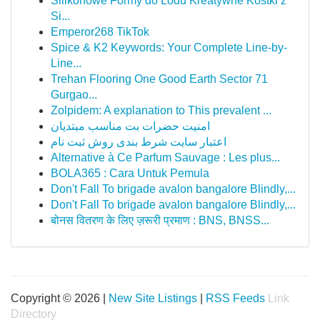
Silikonowe Formy do Lodu Kreatywne Kostki z
Si...
Emperor268 TikTok
Spice & K2 Keywords: Your Complete Line-by-
Line...
Trehan Flooring One Good Earth Sector 71
Gurgao...
Zolpidem: A explanation to This prevalent ...
امنیت حضرات بت مناسب مبتدیان
اعتبار سایت شرط بندی روش ثبت نام
Alternative à Ce Parfum Sauvage : Les plus...
BOLA365 : Cara Untuk Pemula
Don't Fall To brigade avalon bangalore Blindly,...
Don't Fall To brigade avalon bangalore Blindly,...
बोनस वितरण के लिए ज़रूरी प्रमाण : BNS, BNSS...
Copyright © 2026 |
New Site Listings
|
RSS Feeds
Link
Directory