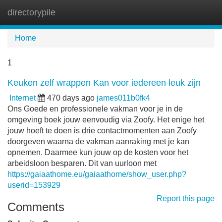
directorypile
Tog
navi
Home
1
Keuken zelf wrappen Kan voor iedereen leuk zijn
Internet
470 days ago
james011b0fk4
Ons Goede en professionele vakman voor je in de
omgeving boek jouw eenvoudig via Zoofy. Het enige het
jouw hoeft te doen is drie contactmomenten aan Zoofy
doorgeven waarna de vakman aanraking met je kan
opnemen. Daarmee kun jouw op de kosten voor het
arbeidsloon besparen. Dit van uurloon met
https://gaiaathome.eu/gaiaathome/show_user.php?
userid=153929
Report this page
Comments