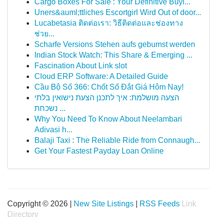
Cargo Boxes For Sale : Your Definitive Buyi...
Uners&auml;ttliches Escortgirl Wird Out of door...
Lucabetasia ติดต่อเรา: วิธีติดต่อและช่องทาง
ช่วย...
Scharfe Versions Stehen aufs gebumst werden
Indian Stock Watch: This Share & Emerging ...
Fascination About Link slot
Cloud ERP Software: A Detailed Guide
Cầu Bộ Số 366: Chốt Số Đắt Giá Hôm Nay!
הצעה מושלמת: איך לתכנן הצעת נישואין בלתי
נשכחת ...
Why You Need To Know About Neelambari
Adivasi h...
Balaji Taxi : The Reliable Ride from Connaugh...
Get Your Fastest Payday Loan Online
Copyright © 2026 |
New Site Listings
|
RSS Feeds
Link
Directory