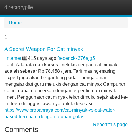
directorypile
Tog
navi
Home
1
A Secret Weapon For Cat minyak
Internet
415 days ago
frederickx376ajg5
Tarif Rata-rata dari kursus melukis dengan cat minyak
adalah sebesar Rp 78,458 / jam. Tarif masing-masing
Expert juga akan bergantung pada : pengalaman
mengajar dari guru melukis dengan cat minyak Campuran
cat ini dapat diencerkan dengan terpentin dan minyak
linen. Penggunaan cat minyak telah dimulai sejak abad ke-
thirteen di Inggris, awalnya untuk dekorasi
https://www.propanraya.com/cat-minyak-vs-cat-water-
based-tren-baru-dengan-propan-gofast
Report this page
Comments