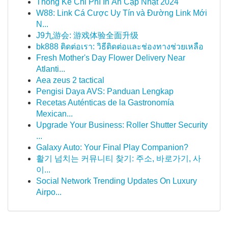
Thống Kê Chi Phí In Ấn Cập Nhật 2024
W88: Link Cá Cược Uy Tín và Đường Link Mới
N...
J9九游会: 游戏体验全面升级
bk888 ติดต่อเรา: วิธีติดต่อและช่องทางช่วยเหลือ
Fresh Mother's Day Flower Delivery Near
Atlanti...
Aea zeus 2 tactical
Pengisi Daya AVS: Panduan Lengkap
Recetas Auténticas de la Gastronomía
Mexican...
Upgrade Your Business: Roller Shutter Security
...
Galaxy Auto: Your Final Play Companion?
활기 넘치는 커뮤니티 찾기: 주소, 바로가기, 사
이...
Social Network Trending Updates On Luxury
Airpo...