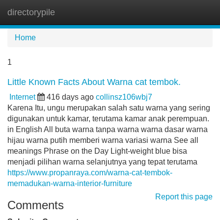
directorypile
Tog
navi
Home
1
Little Known Facts About Warna cat tembok.
Internet
416 days ago
collinsz106wbj7
Karena Itu, ungu merupakan salah satu warna yang sering
digunakan untuk kamar, terutama kamar anak perempuan.
in English All buta warna tanpa warna warna dasar warna
hijau warna putih memberi warna variasi warna See all
meanings Phrase on the Day Light-weight blue bisa
menjadi pilihan warna selanjutnya yang tepat terutama
https://www.propanraya.com/warna-cat-tembok-
memadukan-warna-interior-furniture
Report this page
Comments