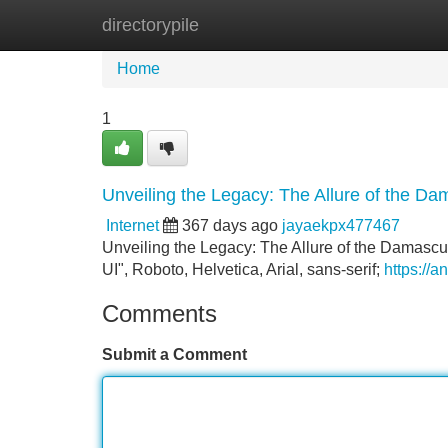
directorypile
Home
New Site Listings
Add Site
Home
1
Unveiling the Legacy: The Allure of the Da
Internet
367 days ago
jayaekpx477467
Unveiling the Legacy: The Allure of the Damascu
UI", Roboto, Helvetica, Arial, sans-serif;
https://a
Comments
Submit a Comment