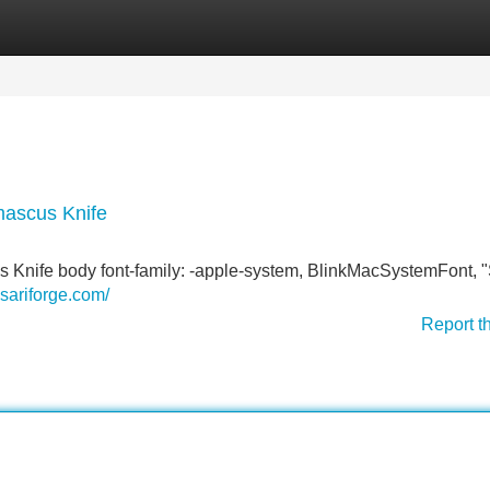
Categories
Register
Login
mascus Knife
s Knife body font-family: -apple-system, BlinkMacSystemFont,
nsariforge.com/
Report t