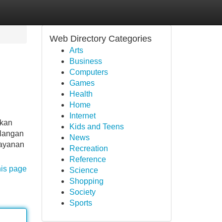
Web Directory Categories
Arts
Business
Computers
Games
Health
Home
Internet
ukan
Kids and Teens
alangan
News
layanan
Recreation
Reference
his page
Science
Shopping
Society
Sports