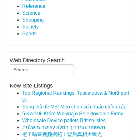
Reference
Science
Shopping
Society
Sports
Web Directory Search
New Site Listings
Top Regional Rankings: Tuscaloosa & Northport
D...
Song thủ đề MB: Mẹo chọn số chuẩn chính xác
5 Kwestii Które Wpłyną o Selektowanie Firmy
Wholesale Device pallets British isles
חשפנית: המדריך המלא לאישה מושלמת
橙子喵酱视频揭秘：背后真相大曝光