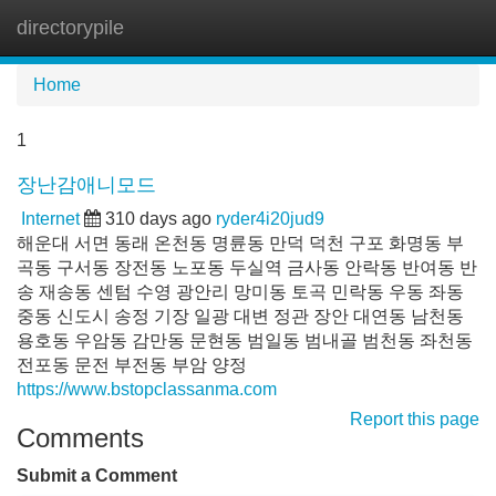
directorypile
Tog
navi
Home
1
​장난감애니모드
Internet
310 days ago
ryder4i20jud9
해운대 서면 동래 온천동 명륜동 만덕 덕천 구포 화명동 부
곡동 구서동 장전동 노포동 두실역 금사동 안락동 반여동 반
송 재송동 센텀 수영 광안리 망미동 토곡 민락동 우동 좌동
중동 신도시 송정 기장 일광 대변 정관 장안 대연동 남천동
용호동 우암동 감만동 문현동 범일동 범내골 범천동 좌천동
전포동 문전 부전동 부암 양정
https://www.bstopclassanma.com
Report this page
Comments
Submit a Comment