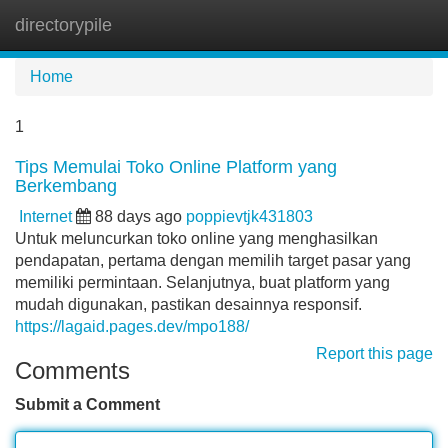
directorypile
Tog
navi
Home
1
Tips Memulai Toko Online Platform yang
Berkembang
Internet
88 days ago
poppievtjk431803
Untuk meluncurkan toko online yang menghasilkan
pendapatan, pertama dengan memilih target pasar yang
memiliki permintaan. Selanjutnya, buat platform yang
mudah digunakan, pastikan desainnya responsif.
https://lagaid.pages.dev/mpo188/
Report this page
Comments
Submit a Comment