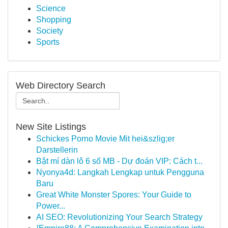
Science
Shopping
Society
Sports
Web Directory Search
New Site Listings
Schickes Porno Movie Mit hei&szlig;er
Darstellerin
Bật mí dàn lô 6 số MB - Dự đoán VIP: Cách t...
Nyonya4d: Langkah Lengkap untuk Pengguna
Baru
Great White Monster Spores: Your Guide to
Power...
AI SEO: Revolutionizing Your Search Strategy