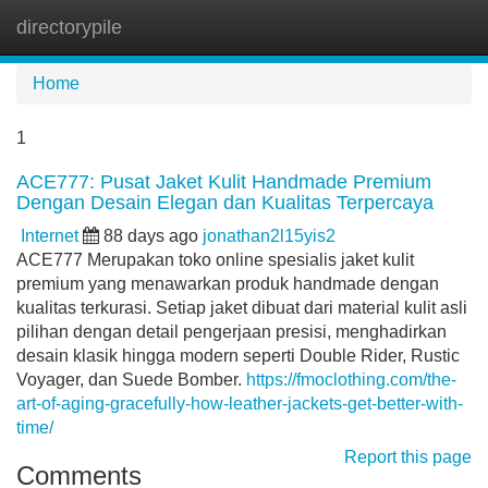
directorypile
Tog
navi
Home
1
ACE777: Pusat Jaket Kulit Handmade Premium
Dengan Desain Elegan dan Kualitas Terpercaya
Internet
88 days ago
jonathan2l15yis2
ACE777 Merupakan toko online spesialis jaket kulit
premium yang menawarkan produk handmade dengan
kualitas terkurasi. Setiap jaket dibuat dari material kulit asli
pilihan dengan detail pengerjaan presisi, menghadirkan
desain klasik hingga modern seperti Double Rider, Rustic
Voyager, dan Suede Bomber.
https://fmoclothing.com/the-
art-of-aging-gracefully-how-leather-jackets-get-better-with-
time/
Report this page
Comments