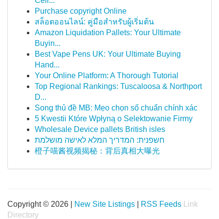
Cell...
Purchase copyright Online
สล็อตออนไลน์: คู่มือสำหรับผู้เริ่มต้น
Amazon Liquidation Pallets: Your Ultimate
Buyin...
Best Vape Pens UK: Your Ultimate Buying
Hand...
Your Online Platform: A Thorough Tutorial
Top Regional Rankings: Tuscaloosa & Northport
D...
Song thủ đề MB: Mẹo chọn số chuẩn chính xác
5 Kwestii Które Wpłyną o Selektowanie Firmy
Wholesale Device pallets British isles
חשפנית: המדריך המלא לאישה מושלמת
橙子喵酱视频揭秘：背后真相大曝光
Copyright © 2026 |
New Site Listings
|
RSS Feeds
Link
Directory