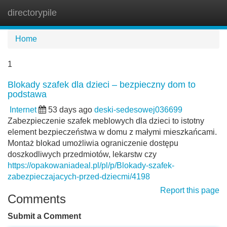
directorypile
Tog
navi
Home
1
Blokady szafek dla dzieci – bezpieczny dom to
podstawa
Internet
53 days ago
deski-sedesowej036699
Zabezpieczenie szafek meblowych dla dzieci to istotny
element bezpieczeństwa w domu z małymi mieszkańcami.
Montaż blokad umożliwia ograniczenie dostępu
doszkodliwych przedmiotów, lekarstw czy
https://opakowaniadeal.pl/pl/p/Blokady-szafek-
zabezpieczajacych-przed-dziecmi/4198
Report this page
Comments
Submit a Comment