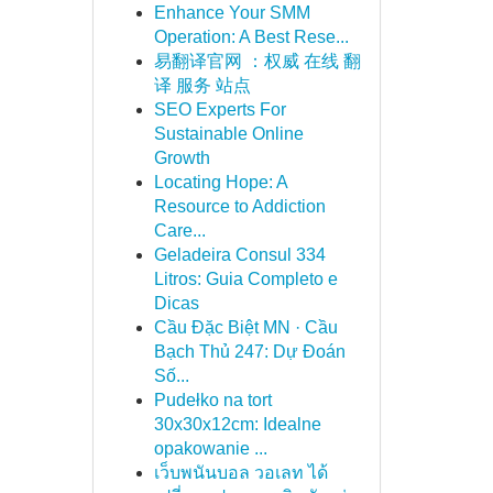
Enhance Your SMM
Operation: A Best Rese...
易翻译官网 ：权威 在线 翻
译 服务 站点
SEO Experts For
Sustainable Online
Growth
Locating Hope: A
Resource to Addiction
Care...
Geladeira Consul 334
Litros: Guia Completo e
Dicas
Cầu Đặc Biệt MN · Cầu
Bạch Thủ 247: Dự Đoán
Số...
Pudełko na tort
30x30x12cm: Idealne
opakowanie ...
เว็บพนันบอล วอเลท ได้