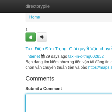
directorypile
Home
New Site Listings
Add Site
Home
1
Taxi Điện Đức Trọng: Giải quyết Vận chuyển
Internet
29 days ago
taxi-in-c-trng002832
Bạn đang tìm kiếm phương tiện vận tải đáng tin
chọn vận chuyển thuận tiện và bảo
https://maps
Comments
Submit a Comment