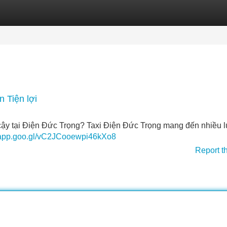
Categories
Register
Login
 Tiện lợi
 cậy tại Điện Đức Trọng? Taxi Điện Đức Trọng mang đến nhiều 
.app.goo.gl/vC2JCooewpi46kXo8
Report t